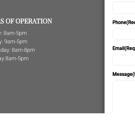
S OF OPERATION
Phone
(Re
: 8am-5pm
y: 9am-5pm
Email
(Req
day: 8am-8pm
ay:8am-5pm
Message
(