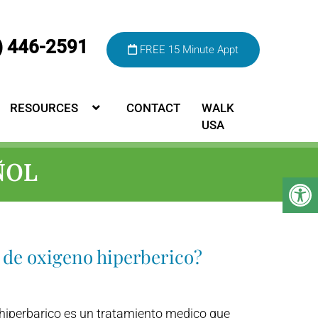
) 446-2591
FREE 15 Minute Appt
RESOURCES
CONTACT
WALK
USA
ÑOL
 de oxigeno hiperberico?
 hiperbarico es un tratamiento medico que